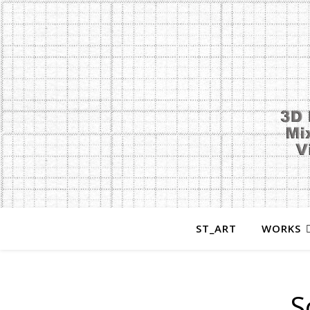
ST_ART
WORKS
S