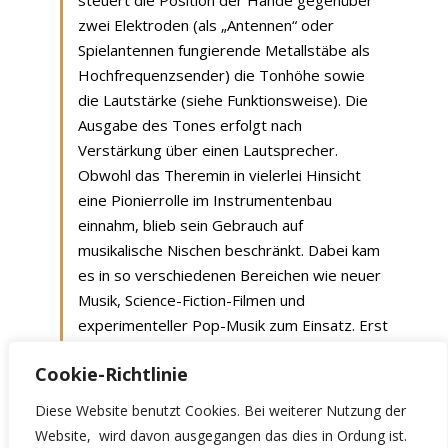
steuert die Position der Hände gegenüber
zwei Elektroden (als „Antennen“ oder
Spielantennen fungierende Metallstäbe als
Hochfrequenzsender) die Tonhöhe sowie
die Lautstärke (siehe Funktionsweise). Die
Ausgabe des Tones erfolgt nach
Verstärkung über einen Lautsprecher.
Obwohl das Theremin in vielerlei Hinsicht
eine Pionierrolle im Instrumentenbau
einnahm, blieb sein Gebrauch auf
musikalische Nischen beschränkt. Dabei kam
es in so verschiedenen Bereichen wie neuer
Musik, Science-Fiction-Filmen und
experimenteller Pop-Musik zum Einsatz. Erst
seit den 1990er Jahren hat es sich etwas
Cookie-Richtlinie
popularisiert.
Wikipedia
Diese Website benutzt Cookies. Bei weiterer Nutzung der
Website, wird davon ausgegangen das dies in Ordung ist.