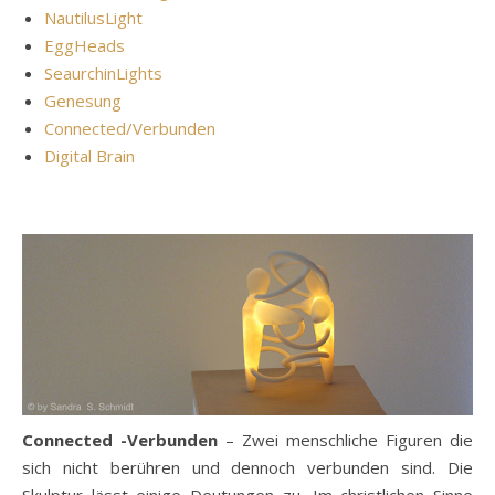
NautilusLight
EggHeads
SeaurchinLights
Genesung
Connected/Verbunden
Digital Brain
Connected -Verbunden
– Zwei menschliche Figuren die
sich nicht berühren und dennoch verbunden sind. Die